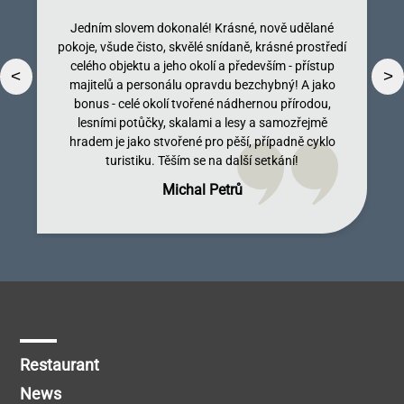
Jedním slovem dokonalé! Krásné, nově udělané
pokoje, všude čisto, skvělé snídaně, krásné prostředí
celého objektu a jeho okolí a především - přístup
<
>
majitelů a personálu opravdu bezchybný! A jako
bonus - celé okolí tvořené nádhernou přírodou,
lesními potůčky, skalami a lesy a samozřejmě
Dobromila Kumpostová
Monika Licinberková
Vendula Tregnerová
Lenka Tallova
hradem je jako stvořené pro pěší, případně cyklo
turistiku. Těším se na další setkání!
Michal Petrů
Restaurant
News