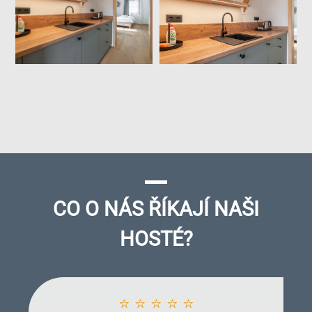
CO O NÁS ŘÍKAJÍ NAŠI
HOSTÉ?
⭐ ⭐ ⭐ ⭐ ⭐