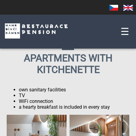
Skip
Czech
English
to
main
content
☰
APARTMENTS WITH
KITCHENETTE
own sanitary facilities
TV
WiFi connection
a hearty breakfast is included in every stay