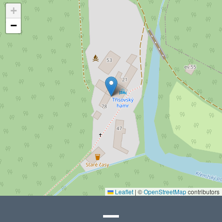
+
−
Leaflet
|
©
OpenStreetMap
contributors