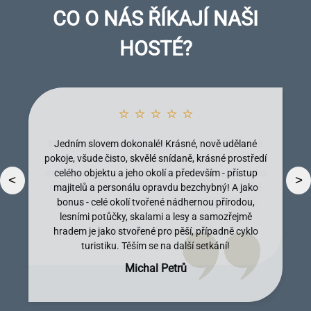
CO O NÁS ŘÍKAJÍ NAŠI
HOSTÉ?
⭐ ⭐ ⭐ ⭐ ⭐
Jedním slovem dokonalé! Krásné, nově udělané
pokoje, všude čisto, skvělé snídaně, krásné prostředí
celého objektu a jeho okolí a především - přístup
<
>
majitelů a personálu opravdu bezchybný! A jako
bonus - celé okolí tvořené nádhernou přírodou,
lesními potůčky, skalami a lesy a samozřejmě
Dobromila Kumpostová
Monika Licinberková
Vendula Tregnerová
Lenka Tallova
hradem je jako stvořené pro pěší, případně cyklo
turistiku. Těším se na další setkání!
Michal Petrů