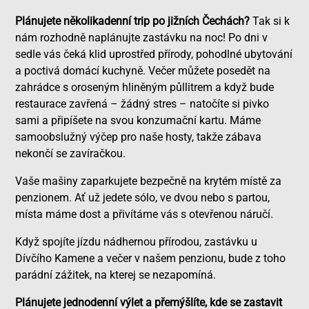
Plánujete několikadenní trip po jižních Čechách?
Tak si k
nám rozhodně naplánujte zastávku na noc! Po dni v
sedle vás čeká klid uprostřed přírody, pohodlné ubytování
a poctivá domácí kuchyně. Večer můžete posedět na
zahrádce s oroseným hliněným půllitrem a když bude
restaurace zavřená – žádný stres – natočíte si pivko
sami a připíšete na svou konzumační kartu. Máme
samoobslužný výčep pro naše hosty, takže zábava
nekončí se zavíračkou.
Vaše mašiny zaparkujete bezpečně na krytém místě za
penzionem. Ať už jedete sólo, ve dvou nebo s partou,
místa máme dost a přivítáme vás s otevřenou náručí.
Když spojíte jízdu nádhernou přírodou, zastávku u
Dívčího Kamene a večer v našem penzionu, bude z toho
parádní zážitek, na kterej se nezapomíná.
Plánujete jednodenní výlet a přemýšlíte, kde se zastavit