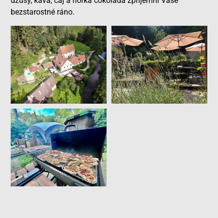
džusy, káva, čaj a horká čokoláda zpříjemní Vaše
bezstarostné ráno.