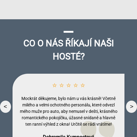
CO O NÁS ŘÍKAJÍ NAŠI
HOSTÉ?
⭐ ⭐ ⭐ ⭐ ⭐
⭐ ⭐ ⭐ ⭐ ⭐
Mockrát děkujeme, bylo nám u vás krásně! Včetně
Jedním slovem dokonalé! Krásné, nově udělané
pokoje, všude čisto, skvělé snídaně, krásné prostředí
milého a velmi ochotného personálu, které odvezl
mého muže pro auto, aby nemusel v dešti, krásného
celého objektu a jeho okolí a především - přístup
<
>
romantického pokojíčku, úžasné snídaně a hlavně
majitelů a personálu opravdu bezchybný! A jako
bonus - celé okolí tvořené nádhernou přírodou,
ten ranní výhled z okna! Určitě se rádi vrátíme!
lesními potůčky, skalami a lesy a samozřejmě