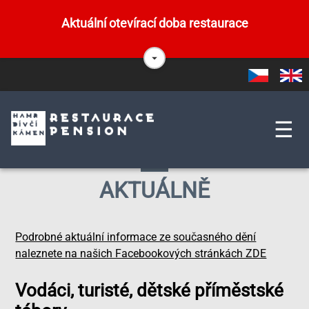
Přejít
k
Aktuální otevírací doba restaurace
hlavnímu
obsahu
OD 1. ČERVENCE DO 30 SRPNA - OTEVŘENO DENN
(kuchyně do 19. h)
Czech
English
.................................................................................................
☰
DOPORUČUJEME RODINNÉ A NAROZENINOVÉ OSLAVY P
NEDĚLÍCH
REZERVACI STOLU ZADEJTE POMOCÍ FORMULÁŘE V SE
AKTUÁLNĚ
Podrobné aktuální informace ze současného dění
naleznete na našich Facebookových stránkách ZDE
Vodáci, turisté, dětské příměstské