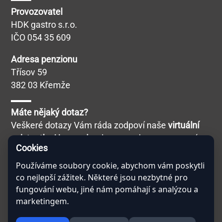
Tipy na výlety
Volnočasové aktivity
Provozovatel
HDK gastro s.r.o.
IČO 054 35 609
Adresa penzionu
Třísov 59
382 03 Křemže
Máte nějaký dotaz?
Cookies
Veškeré dotazy Vám ráda zodpoví naše
virtuální
asistentka Hamernice
, kterou naleznete v pravém
Používáme soubory cookie, abychom vám poskytli
co nejlepší zážitek. Některé jsou nezbytné pro
dolním rohu po kliknutí na tlačítko Chat. Nebojte se
fungování webu, jiné nám pomáhají s analýzou a
jí zeptat na cokoliv! Ví toho opravdu hodně!
marketingem.