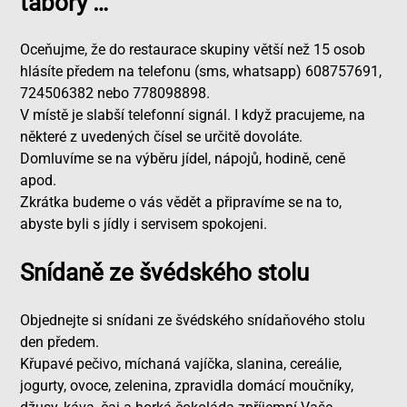
tábory …
Oceňujme, že do restaurace skupiny větší než 15 osob
hlásíte předem na telefonu (sms, whatsapp) 608757691,
724506382 nebo 778098898.
V místě je slabší telefonní signál. I když pracujeme, na
některé z uvedených čísel se určitě dovoláte.
Domluvíme se na výběru jídel, nápojů, hodině, ceně
apod.
Zkrátka budeme o vás vědět a připravíme se na to,
abyste byli s jídly i servisem spokojeni.
Snídaně ze švédského stolu
Objednejte si snídani ze švédského snídaňového stolu
den předem.
Křupavé pečivo, míchaná vajíčka, slanina, cereálie,
jogurty, ovoce, zelenina, zpravidla domácí moučníky,