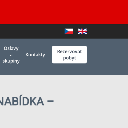
Czech
English
Oslavy
Rezervovat
a
Kontakty
pobyt
skupiny
NABÍDKA –