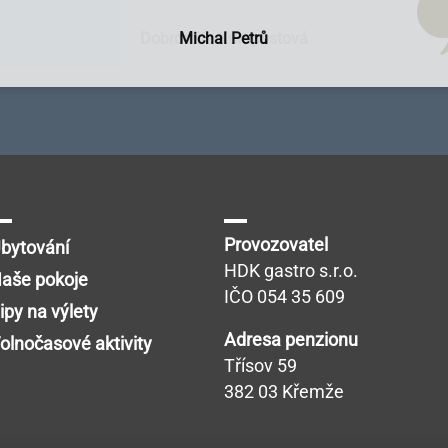
Dobromila Kumpostová
Monika Licinberková
Vendula Tregnerová
Lenka Tallova
Michal Petrů
Provozovatel
bytování
HDK gastro s.r.o.
aše pokoje
IČO 054 35 609
ipy na výlety
Adresa penzionu
olnočasové aktivity
Třísov 59
382 03 Křemže