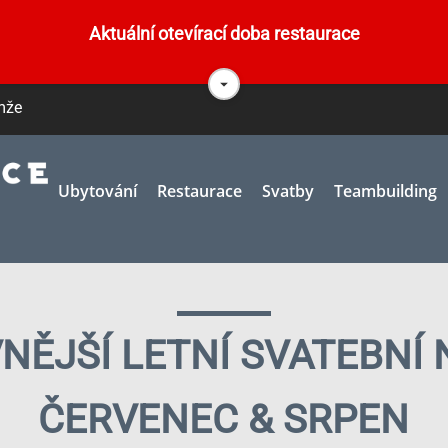
Aktuální otevírací doba restaurace
VŘENO DENNĚ 10.- 20. H
emže
..........................................................
Ubytování
Restaurace
Svatby
Teambuilding
É OSLAVY POŘÁDAT O
ULÁŘE V SEKCI RESTAURACE
VNĚJŠÍ LETNÍ SVATEBNÍ 
ČERVENEC & SRPEN