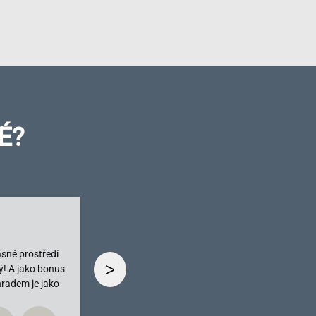
É?
ásné prostředí
>
ý! A jako bonus
hradem je jako