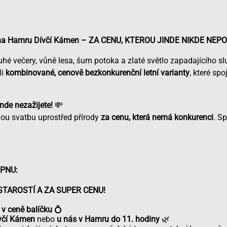
tků na Hamru Dívčí Kámen – ZA CENU, KTEROU JINDE NIKDE NEPO
uhé večery, vůně lesa, šum potoka a zlaté světlo zapadajícího sl
li
kombinované, cenově bezkonkurenční letní varianty
, které spo
inde nezažijete!
💸
u svatbu uprostřed přírody
za cenu, která nemá konkurenci
. Sp
RPNU:
 STAROSTÍ A ZA SUPER CENU!
 v ceně balíčku
💍
včí Kámen
nebo
u nás v Hamru do 11. hodiny
🌿