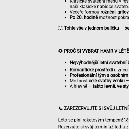
Klasické svatební menu v rest
naší klasické nabídce svateb.
Večeře formou
rožnění, grilo
Po 20. hodině
možnost pokrač
💥
Tohle vše v jednom balíčku – be
🌻 PROČ SI VYBRAT HAMR V LÉTĚ
Nejvýhodnější letní svatební 
Romantické prostředí
u zříce
Profesionální tým s osobním
Možnost
celé svatby venku –
A hlavně –
takto levně, ve sty
📞 ZAREZERVUJTE SI SVŮJ LETNÍ
Léto se plní raketovým tempem! 🚀
Rezervujte si svůj termín už teď a z