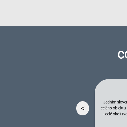
C
Jedním slovem
<
celého objektu
- celé okolí 