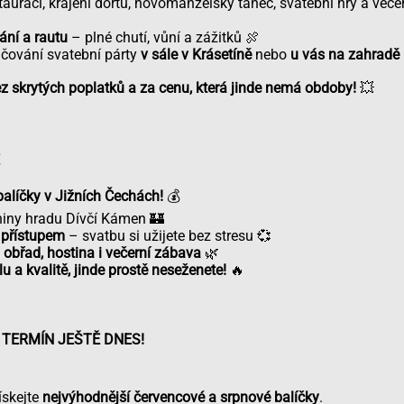
auraci, krájení dortu, novomanželský tanec, svatební hry a veče
vání a rautu
– plné chutí, vůní a zážitků 🍖
ování svatební párty
v sále v Krásetíně
nebo
u vás na zahradě
z skrytých poplatků a za cenu, která jinde nemá obdoby!
💥
balíčky v Jižních Čechách!
💰
niny hradu Dívčí Kámen 🏰
 přístupem
– svatbu si užijete bez stresu 💞
 obřad, hostina i večerní zábava
🌿
lu a kvalitě, jinde prostě neseženete!
🔥
 TERMÍN JEŠTĚ DNES!
ískejte
nejvýhodnější červencové a srpnové balíčky
.