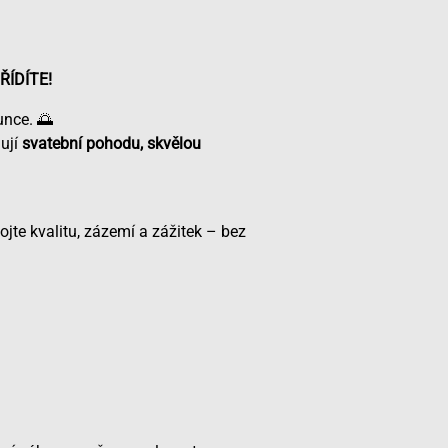
ŘÍDÍTE!
unce. 🌅
jují
svatební pohodu, skvělou
ojte kvalitu, zázemí a zážitek – bez