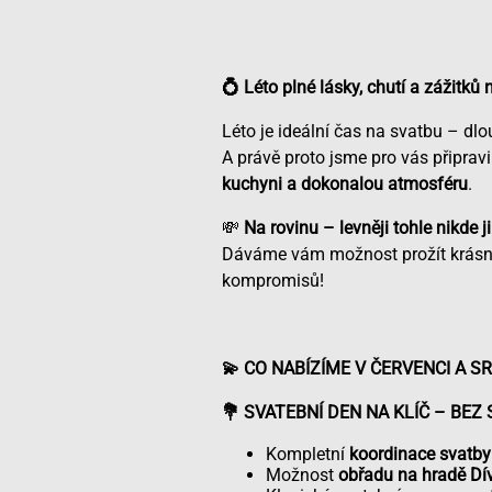
💍 Léto plné lásky, chutí a záži
Léto je ideální čas na svatbu – dlo
A právě proto jsme pro vás připravi
kuchyni a dokonalou atmosféru
.
💸
Na rovinu – levněji tohle nikde j
Dáváme vám možnost prožít krásno
kompromisů!
💫 CO NABÍZÍME V ČERVENCI A S
💐 SVATEBNÍ DEN NA KLÍČ – BEZ
Kompletní
koordinace svatby
Možnost
obřadu na hradě Dí