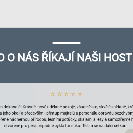
O O NÁS ŘÍKAJÍ NAŠI HOST
⭐ ⭐ ⭐ ⭐ ⭐
 dokonalé! Krásné, nově udělané pokoje, všude čisto, skvělé snídaně, kr
 a jeho okolí a především - přístup majitelů a personálu opravdu bezchybn
tvořené nádhernou přírodou, lesními potůčky, skalami a lesy a samozřejmě 
stvořené pro pěší, případně cyklo turistiku. Těším se na další setkání!