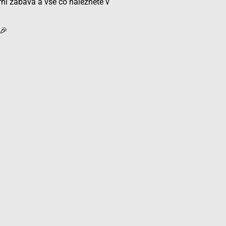
rní zábava a vše co naleznete v
🎉