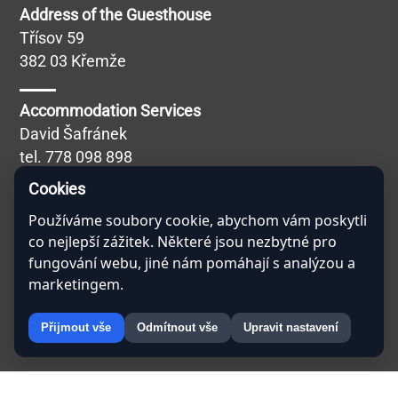
Address of the Guesthouse
Třísov 59
382 03 Křemže
Accommodation Services
David Šafránek
tel.
778 098 898
Blábolilová Simona
Cookies
Catering Services
Používáme soubory cookie, abychom vám poskytli
co nejlepší zážitek. Některé jsou nezbytné pro
Miroslav Kučera
fungování webu, jiné nám pomáhají s analýzou a
tel.
608 757 691
marketingem.
Přijmout vše
Odmítnout vše
Upravit nastavení