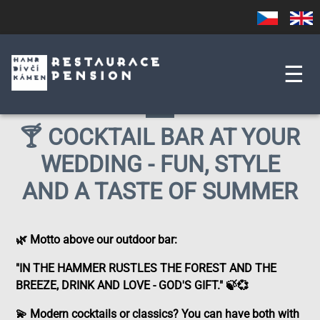
Skip
Czech
English
to
main
content
☰
🍸 COCKTAIL BAR AT YOUR
WEDDING - FUN, STYLE
AND A TASTE OF SUMMER
🌿 Motto above our outdoor bar:
"IN THE HAMMER RUSTLES THE FOREST AND THE
BREEZE, DRINK AND LOVE - GOD'S GIFT." 🍃💞
💫 Modern cocktails or classics? You can have both with