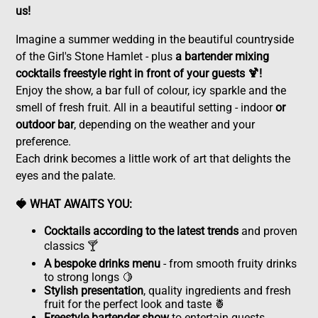
us!
Imagine a summer wedding in the beautiful countryside
of the Girl's Stone Hamlet - plus
a bartender mixing
cocktails freestyle right in front of your guests 🍹!
Enjoy the show, a bar full of colour, icy sparkle and the
smell of fresh fruit. All in a beautiful setting - indoor
or
outdoor bar
, depending on the weather and your
preference.
Each drink becomes a little work of art that delights the
eyes and the palate.
🍓 WHAT AWAITS YOU:
Cocktails according to the latest trends
and proven
classics 🍸
A bespoke drinks menu
- from smooth fruity drinks
to strong longs 🍋
Stylish presentation
, quality ingredients and fresh
fruit for the perfect look and taste 🍍
Freestyle bartender show
to entertain guests