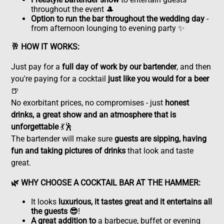
throughout the event 🎩
Option to run the bar throughout the wedding day
-
from afternoon lounging to evening party ✨
🥂 HOW IT WORKS:
Just pay for a
full day of work by our bartender
, and then
you're paying for a cocktail
just like you would for a beer
🍺
No exorbitant prices, no compromises - just
honest
drinks, a great show and an atmosphere that is
unforgettable
💃🕺
The bartender will make sure
guests are sipping, having
fun and taking pictures of drinks
that look and taste
great.
🌿 WHY CHOOSE A COCKTAIL BAR AT THE HAMMER:
It looks
luxurious, it tastes great and it entertains all
the guests 😎
!
A great addition to
a barbecue, buffet or evening